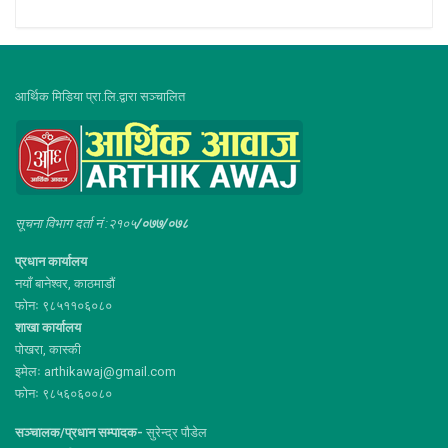
आर्थिक मिडिया प्रा.लि.द्वारा सञ्चालित
सूचना विभाग दर्ता नं :२१०५
/०७७/०७८
प्रधान कार्यालय
नयाँ बानेश्वर, काठमाडौं
फोनः ९८५११०६०८०
शाखा कार्यालय
पोखरा, कास्की
इमेलः arthikawaj@gmail.com
फोनः ९८५६०६००८०
सञ्चालक/प्रधान सम्पादक-
सुरेन्द्र पौडेल