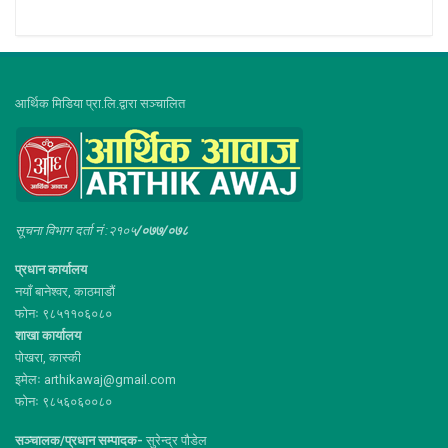
आर्थिक मिडिया प्रा.लि.द्वारा सञ्चालित
सूचना विभाग दर्ता नं :२१०५
/०७७/०७८
प्रधान कार्यालय
नयाँ बानेश्वर, काठमाडौं
फोनः ९८५११०६०८०
शाखा कार्यालय
पोखरा, कास्की
इमेलः arthikawaj@gmail.com
फोनः ९८५६०६००८०
सञ्चालक/प्रधान सम्पादक-
सुरेन्द्र पौडेल