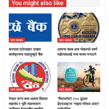
You might also like
HOT-NEWS
HOT-NEWS
करदाता प्रोत्साहन उपहार
लायन्स क्लब अफ पोखराले स्वर्ण
कार्यक्रममा माछापुच्छ्र्रे बैंक
महोत्सवलाई भव्य रूपमा मनाउने
HOT-NEWS
HOT-NEWS
नेपाल जग्गा तथा आवास विकास
‘सिएफमोटो २५० डुअल
महासंघ र भूमि व्यवस्थापन
ईएफआइ’मा ‘नाइमा स्पेसल अफर’
प्रशिक्षण केन्द्रबीच सम्झौता
सार्वजनिक