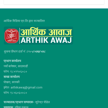
आर्थिक मिडिया प्रा.लि.द्वारा सञ्चालित
सूचना विभाग दर्ता नं :२१०५
/०७७/०७८
प्रधान कार्यालय
नयाँ बानेश्वर, काठमाडौं
फोनः ९८५११०६०८०
शाखा कार्यालय
पोखरा, कास्की
इमेलः arthikawaj@gmail.com
फोनः ९८५६०६००८०
सञ्चालक/प्रधान सम्पादक-
सुरेन्द्र पौडेल
सम्पादक:
रविना ढकाल