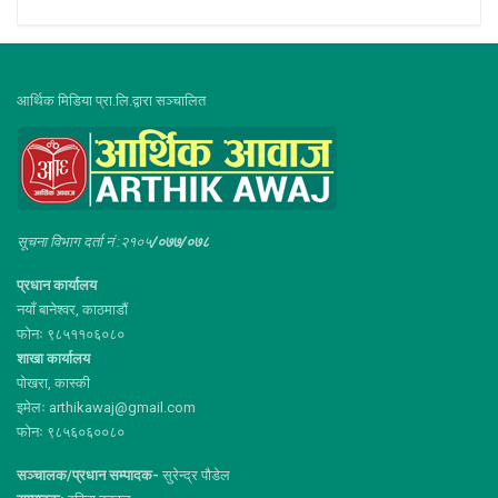
आर्थिक मिडिया प्रा.लि.द्वारा सञ्चालित
सूचना विभाग दर्ता नं :२१०५
/०७७/०७८
प्रधान कार्यालय
नयाँ बानेश्वर, काठमाडौं
फोनः ९८५११०६०८०
शाखा कार्यालय
पोखरा, कास्की
इमेलः arthikawaj@gmail.com
फोनः ९८५६०६००८०
सञ्चालक/प्रधान सम्पादक-
सुरेन्द्र पौडेल