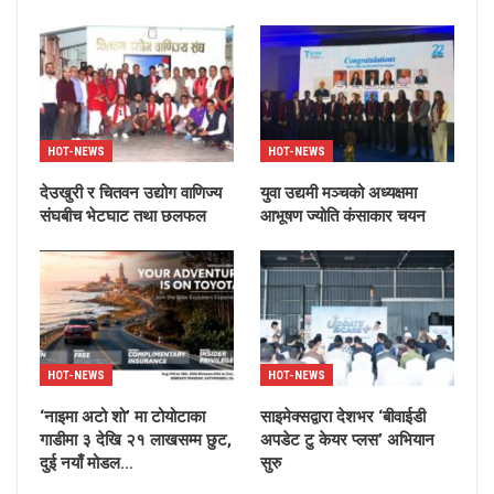
HOT-NEWS
HOT-NEWS
देउखुरी र चितवन उद्योग वाणिज्य
युवा उद्यमी मञ्चको अध्यक्षमा
संघबीच भेटघाट तथा छलफल
आभूषण ज्योति कंसाकार चयन
HOT-NEWS
HOT-NEWS
‘नाइमा अटो शो’ मा टोयोटाका
साइमेक्सद्वारा देशभर ‘बीवाईडी
गाडीमा ३ देखि २१ लाखसम्म छुट,
अपडेट टु केयर प्लस’ अभियान
दुई नयाँ मोडल…
सुरु