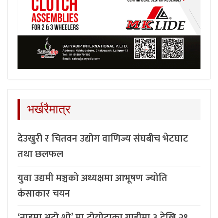
भर्खरैमात्र
देउखुरी र चितवन उद्योग वाणिज्य संघबीच भेटघाट
तथा छलफल
युवा उद्यमी मञ्चको अध्यक्षमा आभूषण ज्योति
कंसाकार चयन
‘नाइमा अटो शो’ मा टोयोटाका गाडीमा ३ देखि २१