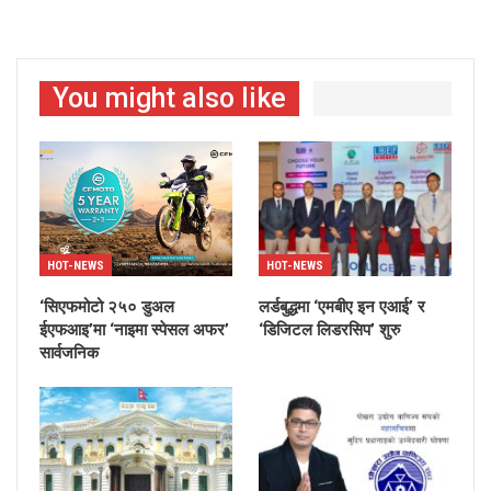
You might also like
HOT-NEWS
HOT-NEWS
‘सिएफमोटो २५० डुअल
लर्डबुद्धमा ‘एमबीए इन एआई’ र
ईएफआइ’मा ‘नाइमा स्पेसल अफर’
‘डिजिटल लिडरसिप’ शुरु
सार्वजनिक