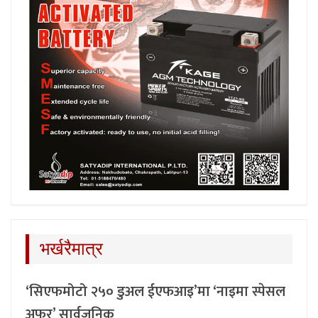
भर्खरैमात्र
‘सिएफमोटो २५० डुअल ईएफआइ’मा ‘नाइमा स्पेसल
अफर’ सार्वजनिक