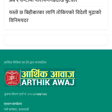
अब २ घण्टामा नारायणगढदेखि बुटवल
यस्तो छ बिहीबारका लागि तोकिएको विदेशी मुद्राको
विनिमयदर
आर्थिक मिडिया प्रा.लि.द्वारा सञ्चालित
सूचना विभाग दर्ता नं :२१०५
/०७७/०७८
प्रधान कार्यालय
नयाँ बानेश्वर, काठमाडौं