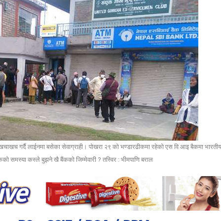
 खचाखच गर्दै लाईनमा बसेका सेवाग्राही। पोखरा २९ को भण्डारढीकमा रहेको एस वि आइ बैकमा भारतीय 
िकको समस्या कस्ले बुझने खै बैंकको जिम्मेवारी ? तस्विर : भीमपाणि बराल