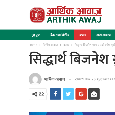
गृह पृष्ठ
बैंक तथा वित्तीय
बजार
अटो आवाज
Home
वित्तीय आवाज
बजार
सिद्धार्थ बिजनेश ग्रुप २३औं वर्षमा प्र
सिद्धार्थ बिजनेश ग
२०७७ माघ २३ शुक्रबार मा 
आर्थिक आवाज
22