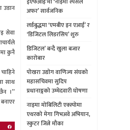
ईएफआइ’मा ‘नाइमा स्पेसल
ण उडान
अफर’ सार्वजनिक
लर्डबुद्धमा ‘एमबीए इन एआई’ र
इ सेवा
‘डिजिटल लिडरसिप’ शुरु
ार्यले
डिजिटल’ बन्दै खुला बजार
मा कुनै
कारोबार
चाहिने
पोखरा उद्योग वाणिज्य संघको
महासचिवमा सुदिप
उना साथ
प्रधानाङ्गको उम्मेदवारी घोषणा
छैन ।”
र बनाएर
नाइमा मोबिलिटी एक्स्पोमा
एथरको मेगा गिभअवे अभियान,
स्कुटर जित्ने मौका