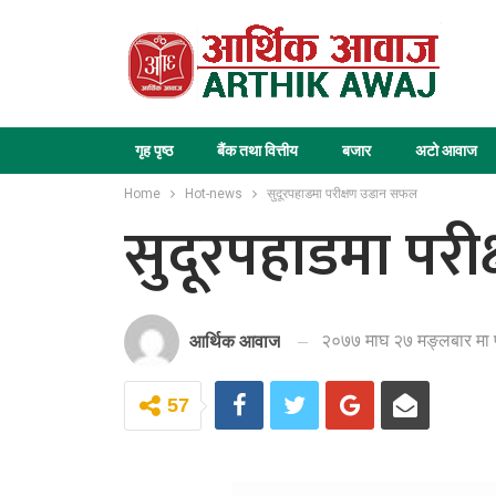
गृह पृष्ठ
बैंक तथा वित्तीय
बजार
अटो आवाज
Home
Hot-news
सुदूरपहाडमा परीक्षण उडान सफल
सुदूरपहाडमा पर
२०७७ माघ २७ मङ्लबार मा 
आर्थिक आवाज
57