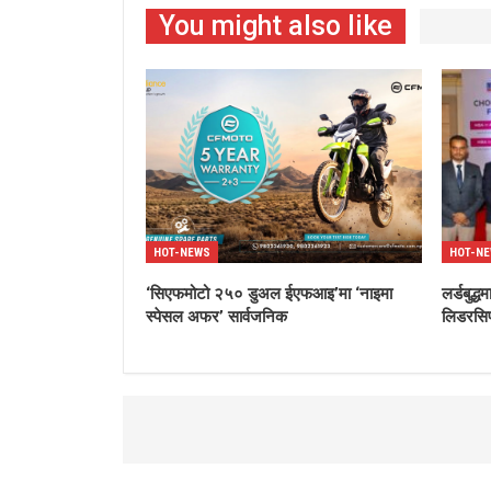
You might also like
HOT-NEWS
HOT-N
‘सिएफमोटो २५० डुअल ईएफआइ’मा ‘नाइमा
लर्डबुद
स्पेसल अफर’ सार्वजनिक
लिडरसिप