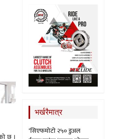
भर्खरैमात्र
‘सिएफमोटो २५० डुअल
ेको छ ।