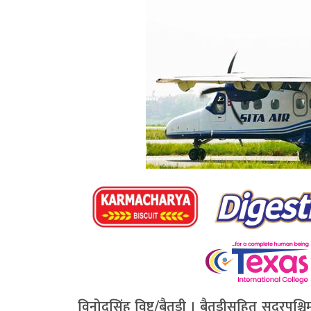
विनोदसिंह विष्ट/बैतडी । बैतडीसहित सुदूरपश्च