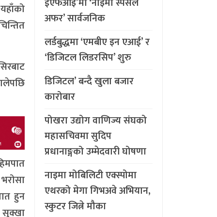
ईएफआइ’मा ‘नाइमा स्पेसल
 यहाँको
अफर’ सार्वजनिक
िन्तित
लर्डबुद्धमा ‘एमबीए इन एआई’ र
‘डिजिटल लिडरसिप’ शुरु
्सिरबाट
डिजिटल’ बन्दै खुला बजार
थालेपछि
कारोबार
पोखरा उद्योग वाणिज्य संघको
महासचिवमा सुदिप
प्रधानाङ्गको उम्मेदवारी घोषणा
 हिमपात
नाइमा मोबिलिटी एक्स्पोमा
र भरोसा
एथरको मेगा गिभअवे अभियान,
ात हुन
स्कुटर जित्ने मौका
 सुक्खा