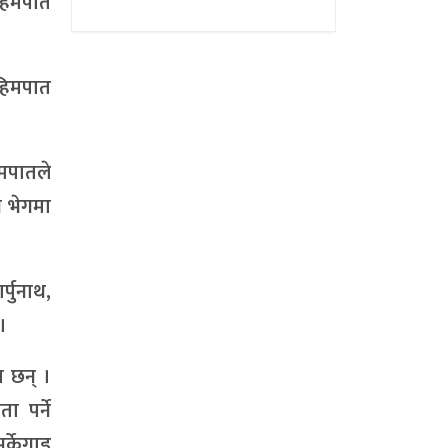
 हिमपात
हिमपात
मपातले
ी भेगमा
्पुनाथ,
।
ा छन् ।
 पर्ने
्केगाड