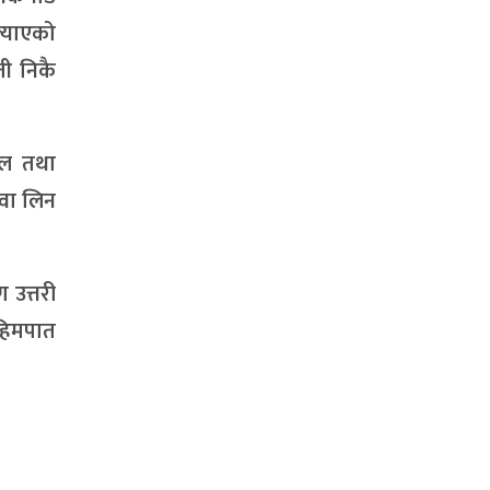
ल्याएको
ती निकै
सल तथा
ेवा लिन
 उत्तरी
 हिमपात