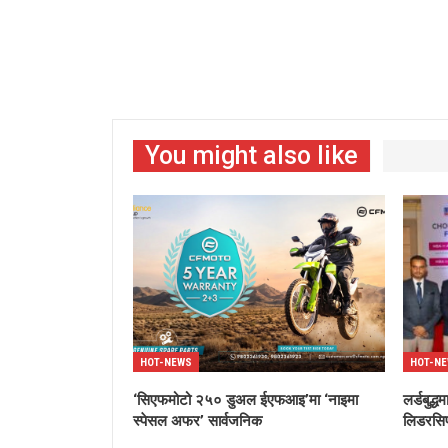
You might also like
HOT-NEWS
HOT-N
‘सिएफमोटो २५० डुअल ईएफआइ’मा ‘नाइमा
लर्डबुद
स्पेसल अफर’ सार्वजनिक
लिडरसिप