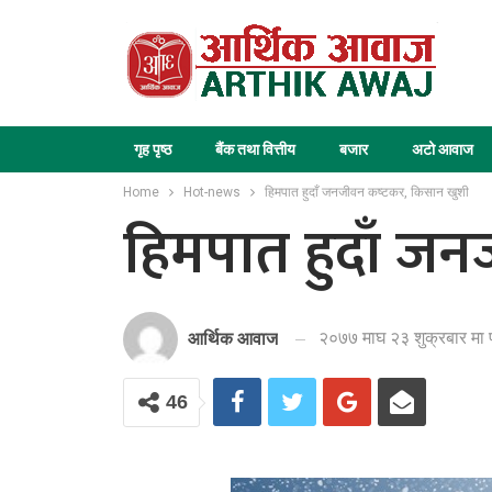
गृह पृष्ठ
बैंक तथा वित्तीय
बजार
अटो आवाज
Home
Hot-news
हिमपात हुदाँ जनजीवन कष्टकर, किसान खुशी
हिमपात हुदाँ ज
२०७७ माघ २३ शुक्रबार मा 
आर्थिक आवाज
46