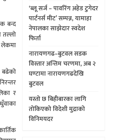
‘ब्लू सर्ज – पावरिंग अहेड टुगेदर
पार्टनर्स मीट’ सम्पन्न, यामाहा
क बन्द
नेपालका साझेदार स्वदेश
न तल्लो
फिर्ता
 लेकमा
नारायणगढ–बुटवल सडक
विस्तार अन्तिम चरणमा, अब २
ो बढेको
घण्टामा नारायणगढदेखि
िरन्तर
बुटवल
लिका र
यस्तो छ बिहीबारका लागि
धुँवाका
तोकिएको विदेशी मुद्राको
विनिमयदर
कार्तिक