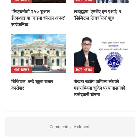
‘सिएफमोटो २५० डुअल
लर्डबुद्धमा ‘एमबीए इन एआई’ र
ईएफआइ’मा ‘नाइमा स्पेसल अफर’
‘डिजिटल लिडरसिप’ शुरु
सार्वजनिक
HOT-NEWS
HOT-NEWS
डिजिटल’ बन्दै खुला बजार
पोखरा उद्योग वाणिज्य संघको
कारोबार
महासचिवमा सुदिप प्रधानाङ्गको
उम्मेदवारी घोषणा
Comments are closed.