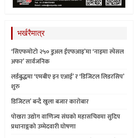
भर्खरैमात्र
‘सिएफमोटो २५० डुअल ईएफआइ’मा ‘नाइमा स्पेसल
अफर’ सार्वजनिक
लर्डबुद्धमा ‘एमबीए इन एआई’ र ‘डिजिटल लिडरसिप’
शुरु
डिजिटल’ बन्दै खुला बजार कारोबार
पोखरा उद्योग वाणिज्य संघको महासचिवमा सुदिप
प्रधानाङ्गको उम्मेदवारी घोषणा