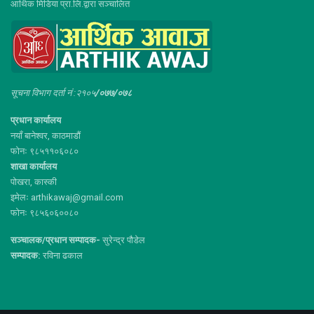
आर्थिक मिडिया प्रा.लि.द्वारा सञ्चालित
सूचना विभाग दर्ता नं :२१०५
/०७७/०७८
प्रधान कार्यालय
नयाँ बानेश्वर, काठमाडौं
फोनः ९८५११०६०८०
शाखा कार्यालय
पोखरा, कास्की
इमेलः arthikawaj@gmail.com
फोनः ९८५६०६००८०
सञ्चालक/प्रधान सम्पादक-
सुरेन्द्र पौडेल
सम्पादक:
रविना ढकाल