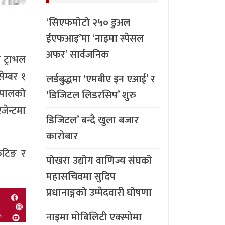
‘सिएफमोटो २५० डुअल
ईएफआइ’मा ‘नाइमा स्पेसल
अफर’ सार्वजनिक
 ट्राभल
ेम्बर १
लर्डबुद्धमा ‘एमबीए इन एआई’ र
नेपालको
‘डिजिटल लिडरसिप’ शुरु
जेन्टमा
डिजिटल’ बन्दै खुला बजार
कारोबार
ेटिङ र
पोखरा उद्योग वाणिज्य संघको
महासचिवमा सुदिप
प्रधानाङ्गको उम्मेदवारी घोषणा
नाइमा मोबिलिटी एक्स्पोमा