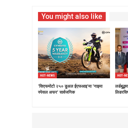
You might also like
HOT-NEWS
HOT-N
‘सिएफमोटो २५० डुअल ईएफआइ’मा ‘नाइमा
लर्डबुद
स्पेसल अफर’ सार्वजनिक
लिडरसिप