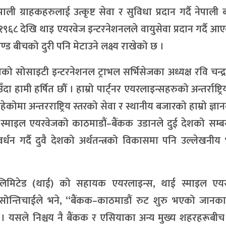
ी ग्राहकहरुलाई उत्कृष्ट सेवा र सुविधा प्रदान गर्दै नेपाली
१९६८ देखि थाइ एयरवेज इन्टरनेशनलले वायुसेवा प्रदान गर्दै 
याण्ड बीचको दुरी पनि मेटाउने लक्ष्य राखेको छ ।
ो सोसाइटी इन्टरनेशनल ट्राभल सर्भिसेजका अध्यक्ष रवि चन्द्र
 हामी हर्षित छौँ । हाम्रो पार्ट्नर एयरलाइन्सहरुको अन्तर्राष्ट्
हेकोमा अन्तरराष्ट्रिय स्तरको सेवा र स्थानीय बजारको हाम्रो ज्ञा
ई स्माइल एयरवेजको काठमाडौं–बैंकक उडानले दुई देशको सम्
र्धन गर्दै दुवै देशको अर्थतन्त्रको विकासमा पनि उल्लेखनीय
 लिमिटेड (थाई) को सहायक एयरलाइन्स, थाई स्माइल एय
 सोन्तिचाईले भने, “बैंकक–काठमाडौं रुट शुरु भएको जानका
। यसले निश्चय नै बैंकक र एसियाका अन्य मुख्य शहरहरूबीच 