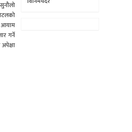
विनिमयदर
 सुनौलो
ापिटलको
ाँ आयाम
र गर्ने
अपेक्षा