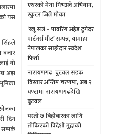
एथरको मेगा गिभअवे अभियान,
 बजारमा
स्कुटर जित्ने मौका
आएको यस
‘ब्लू सर्ज – पावरिंग अहेड टुगेदर
पार्टनर्स मीट’ सम्पन्न, यामाहा
 सिंहले
नेपालका साझेदार स्वदेश
रिय बजार
फिर्ता
नलाई यो
नारायणगढ–बुटवल सडक
बन्ध अझ
विस्तार अन्तिम चरणमा, अब २
 भूमिका
घण्टामा नारायणगढदेखि
बुटवल
रवेजका
यस्तो छ बिहीबारका लागि
री दिन
तोकिएको विदेशी मुद्राको
सम्पर्क