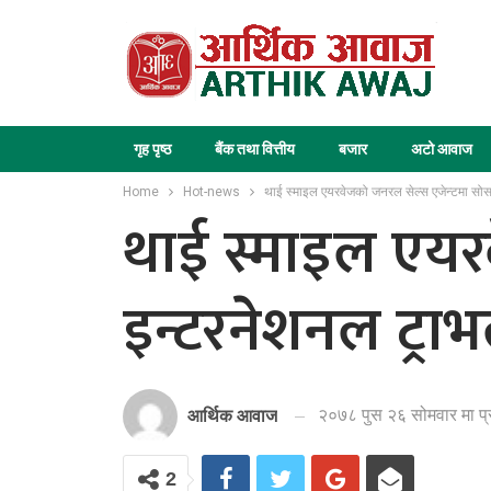
गृह पृष्ठ
बैंक तथा वित्तीय
बजार
अटो आवाज
Home
Hot-news
थाई स्माइल एयरवेजको जनरल सेल्स एजेन्टमा सोस
थाई स्माइल एयर
इन्टरनेशनल ट्रा
२०७८ पुस २६ सोमवार मा प
आर्थिक आवाज
2