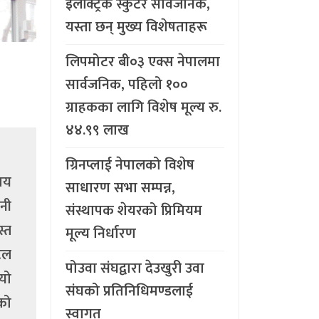
इलेक्ट्रिक स्कुटर सार्वजनिक,
यस्ता छन् मुख्य विशेषताहरू
लिपमोटर बी०३ एक्स नेपालमा
सार्वजनिक, पहिलो १००
ग्राहकका लागि विशेष मूल्य रु.
४४.९९ लाख
ग्रिनप्लाई नेपालको विशेष
मय
साधारण सभा सम्पन्न,
नी
संस्थापक शेयरको प्रिमियम
स्त
मूल्य निर्धारण
टल
पोउवा संघद्वारा देउखुरी उवा
यो
संघको प्रतिनिधिमण्डलाई
को
स्वागत