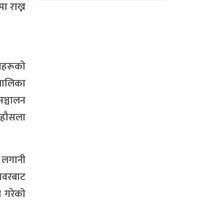
ा राख्न
ावहरूको
बालिका
सञ्चालन
प हौसला
 लगानी
 तवरबाट
े गरेको