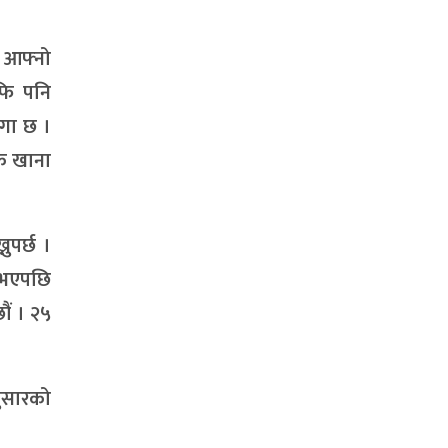
 आफ्नो
फि पनि
्गा छ ।
िक खाना
ुपर्छ ।
ा भएपछि
ौं । २५
ुसारको