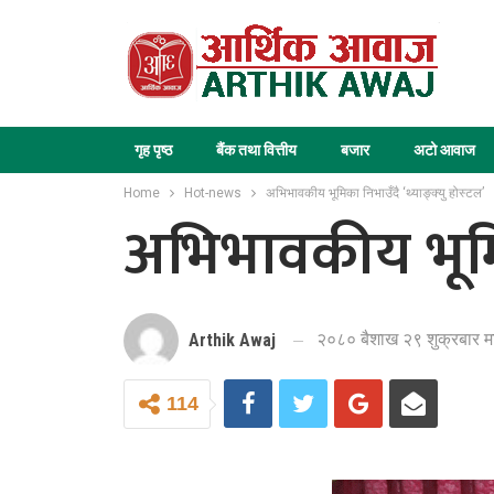
गृह पृष्ठ
बैंक तथा वित्तीय
बजार
अटो आवाज
Home
Hot-news
अभिभावकीय भूमिका निभाउँदै ‘थ्याङ्क्यु होस्टल’
अभिभावकीय भूमिका
२०८० बैशाख २९ शुक्रबार म
Arthik Awaj
114