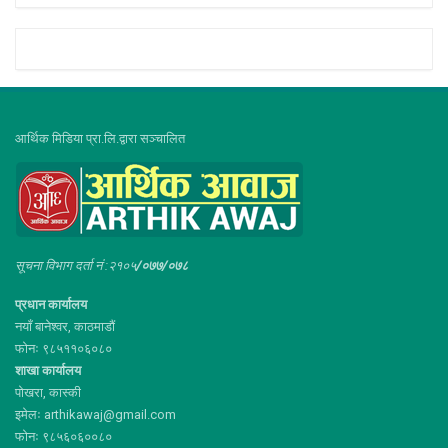
आर्थिक मिडिया प्रा.लि.द्वारा सञ्चालित
सूचना विभाग दर्ता नं :२१०५
/०७७/०७८
प्रधान कार्यालय
नयाँ बानेश्वर, काठमाडौं
फोनः ९८५११०६०८०
शाखा कार्यालय
पोखरा, कास्की
इमेलः arthikawaj@gmail.com
फोनः ९८५६०६००८०