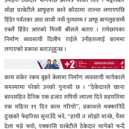
उनीहरु ठेकेदार भागेपछि अलपत्र परेका थिए । मङ्गलबार
साँझ घरबेटीले आफूहरु बस्ने कोठामा ताल्चा लगाएपछि
हिँडेर पर्वतका आठ साथी नयाँ पुलसम्म र आफू बागलुङसम्मै
एक्लै हिँडेर आएको मिस्त्री श्रीसले बताए । रामेछापका
निर्माण व्यवसायी दिलीप राईले उनीहरुलाई काममा
लगाएको प्रकाश बताउनुहुन्छ ।
काम सकेर रकम बुझ्ने बेलामा निर्माण व्यवसायी भागेकाले
समस्यामा परेको उनको गुनासो छ । “ठेकेदारले खाना
बस्नसहित दैनिक एक हजार रुपियाँ ज्याला दिने सहमतिमा
एक महिना १९ दिन काम गरियो”, प्रकाशले भक्कानिँदै
दुःखको फेहरिस्त सुनाउँदै भने, “हामी त सोझो मान्छे, पैसा
देला भन्ने भयो, एक्कासि घरबेटीले ठेकेदार भागेको भन्दै