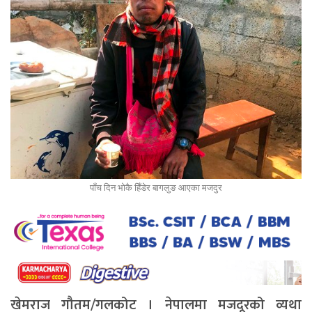
पाँच दिन भोकै हिँडेर बागलुङ आएका मजदुर
खेमराज गौतम/गलकोट । नेपालमा मजदूरको व्यथा