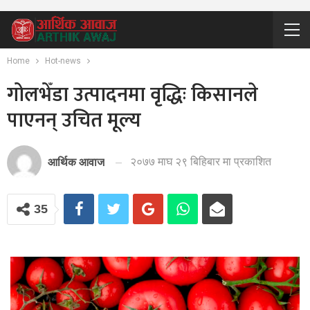
Home
Hot-news
गोलभेँडा उत्पादनमा वृद्धिः किसानले
पाएनन् उचित मूल्य
२०७७ माघ २९ बिहिबार मा प्रकाशित
आर्थिक आवाज
35