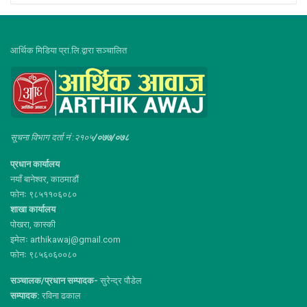
आर्थिक मिडिया प्रा.लि.द्वारा सञ्चालित
सूचना विभाग दर्ता नं :२१०५
/०७७/०७८
प्रधान कार्यालय
नयाँ बानेश्वर, काठमाडौं
फोनः ९८५११०६०८०
शाखा कार्यालय
पोखरा, कास्की
इमेलः arthikawaj@gmail.com
फोनः ९८५६०६००८०
सञ्चालक/प्रधान सम्पादक-
सुरेन्द्र पौडेल
सम्पादक:
रविना ढकाल