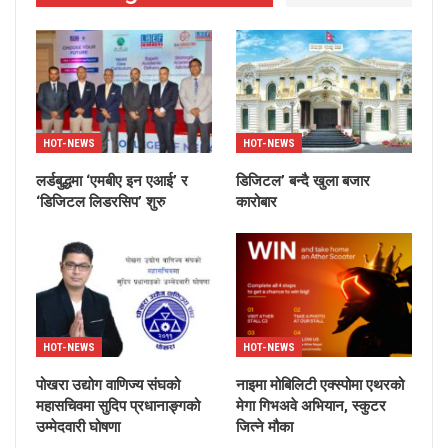
HOT-NEWS
HOT-NEWS
लर्डबुद्धमा ‘एमबीए इन एआई’ र
डिजिटल’ बन्दै खुला बजार
‘डिजिटल लिडरसिप’ शुरु
कारोबार
HOT-NEWS
HOT-NEWS
पोखरा उद्योग वाणिज्य संघको
नाइमा मोबिलिटी एक्स्पोमा एथरको
महासचिवमा सुदिप प्रधानाङ्गको
मेगा गिभअवे अभियान, स्कुटर
उम्मेदवारी घोषणा
जित्ने मौका