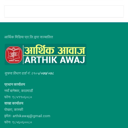
आर्थिक मिडिया प्रा.लि.द्वारा सञ्चालित
सूचना विभाग दर्ता नं :२१०५
/०७७/०७८
प्रधान कार्यालय
नयाँ बानेश्वर, काठमाडौं
फोनः ९८५११०६०८०
शाखा कार्यालय
पोखरा, कास्की
इमेलः arthikawaj@gmail.com
फोनः ९८५६०६००८०