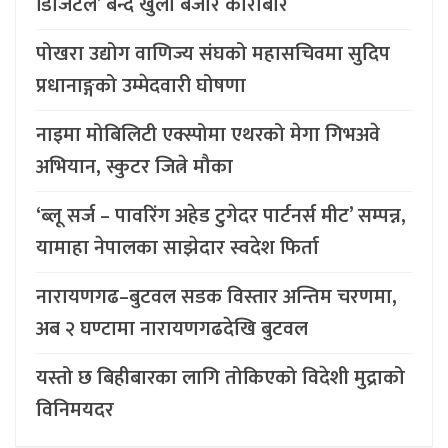
डिजिटल’ बन्दै खुला बजार कारोबार
पोखरा उद्योग वाणिज्य संघको महासचिवमा सुदिप
प्रधानाङ्गको उम्मेदवारी घोषणा
नाइमा मोबिलिटी एक्स्पोमा एथरको मेगा गिभअवे
अभियान, स्कुटर जित्ने मौका
‘ब्लू सर्ज – पावरिंग अहेड टुगेदर पार्टनर्स मीट’ सम्पन्न,
यामाहा नेपालका साझेदार स्वदेश फिर्ता
नारायणगढ–बुटवल सडक विस्तार अन्तिम चरणमा,
अब २ घण्टामा नारायणगढदेखि बुटवल
यस्तो छ बिहीबारका लागि तोकिएको विदेशी मुद्राको
विनिमयदर