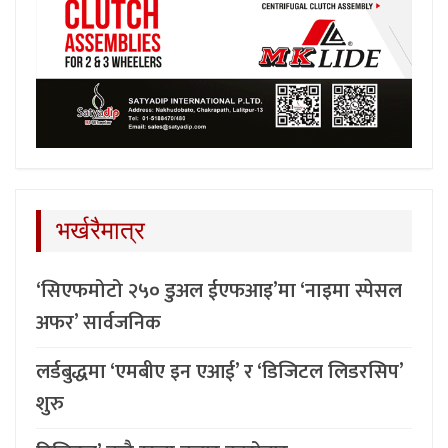
भर्खरैमात्र
‘सिएफमोटो २५० डुअल ईएफआइ’मा ‘नाइमा स्पेसल
अफर’ सार्वजनिक
लर्डबुद्धमा ‘एमबीए इन एआई’ र ‘डिजिटल लिडरसिप’
शुरु