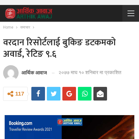
Home
समाचार
वरदान रिसोर्टलाई बुकिङ डटकमको
अवार्ड, रेटिङ ९.६
२०७७ माघ १० शनिबार मा प्रकाशित
आर्थिक आवाज
117