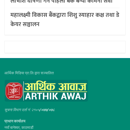
लाभाशं घोषणा गर्ने पहिलो बैंक बन्यो कामना सेवा
महालक्ष्मी विकास बैंकद्वारा शिशु स्याहार कक्ष तथा डे
केयर सञ्चालन
आर्थिक मिडिया प्रा.लि.द्वारा सञ्चालित
सूचना विभाग दर्ता नं :२१०५
/०७७/०७८
प्रधान कार्यालय
नयाँ बानेश्वर, काठमाडौं