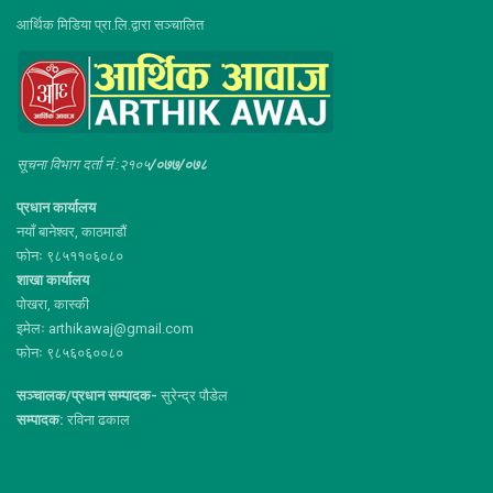
आर्थिक मिडिया प्रा.लि.द्वारा सञ्चालित
सूचना विभाग दर्ता नं :२१०५
/०७७/०७८
प्रधान कार्यालय
नयाँ बानेश्वर, काठमाडौं
फोनः ९८५११०६०८०
शाखा कार्यालय
पोखरा, कास्की
इमेलः arthikawaj@gmail.com
फोनः ९८५६०६००८०
सञ्चालक/प्रधान सम्पादक-
सुरेन्द्र पौडेल
सम्पादक:
रविना ढकाल