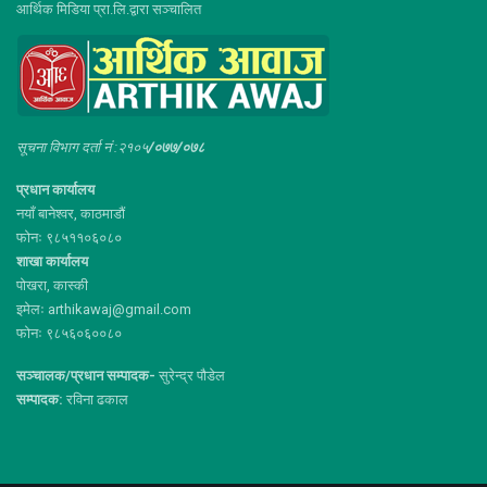
आर्थिक मिडिया प्रा.लि.द्वारा सञ्चालित
सूचना विभाग दर्ता नं :२१०५
/०७७/०७८
प्रधान कार्यालय
नयाँ बानेश्वर, काठमाडौं
फोनः ९८५११०६०८०
शाखा कार्यालय
पोखरा, कास्की
इमेलः arthikawaj@gmail.com
फोनः ९८५६०६००८०
सञ्चालक/प्रधान सम्पादक-
सुरेन्द्र पौडेल
सम्पादक:
रविना ढकाल