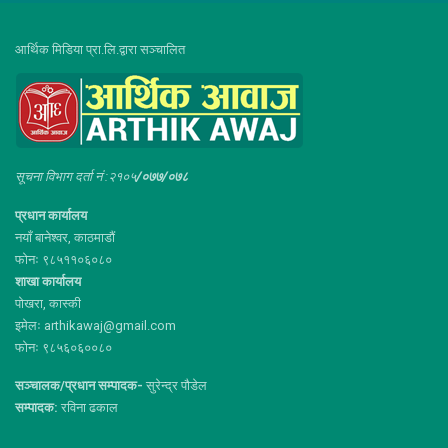
आर्थिक मिडिया प्रा.लि.द्वारा सञ्चालित
सूचना विभाग दर्ता नं :२१०५
/०७७/०७८
प्रधान कार्यालय
नयाँ बानेश्वर, काठमाडौं
फोनः ९८५११०६०८०
शाखा कार्यालय
पोखरा, कास्की
इमेलः arthikawaj@gmail.com
फोनः ९८५६०६००८०
सञ्चालक/प्रधान सम्पादक-
सुरेन्द्र पौडेल
सम्पादक:
रविना ढकाल