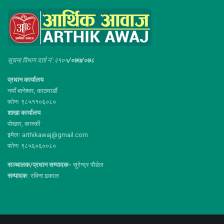
सूचना विभाग दर्ता नं :२१०५
/०७७/०७८
प्रधान कार्यालय
नयाँ बानेश्वर, काठमाडौं
फोनः ९८५११०६०८०
शाखा कार्यालय
पोखरा, कास्की
इमेलः arthikawaj@gmail.com
फोनः ९८५६०६००८०
सञ्चालक/प्रधान सम्पादक-
सुरेन्द्र पौडेल
सम्पादक:
रविना ढकाल