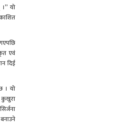
 ।” यो
्रकाशित
ै गएपछि
कृत एवं
यान दिई
 छ । यो
 कुखुरा
सिर्जना
 बनाउने