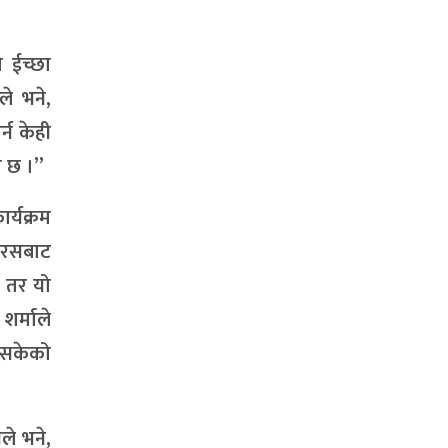
 ईच्छा
े भने,
्न केही
ो छ ।”
्यक्रम
इरसबाट
। तर यो
 शर्माले
भइसकेको
ले भने,