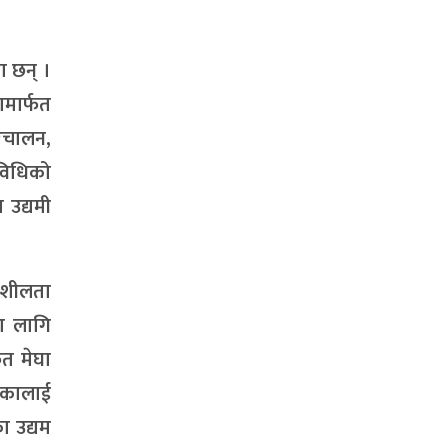
ा छन् ।
ामार्फत
िचालन,
विधिको
 उद्यमी
यमशीलता
का लागि
फत मेघा
िएकालाई
ा उद्यम