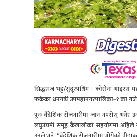
सिद्धराज भट्ट/सुदूरपश्चिम । कोरोना भाइरस 
फर्केका धनगढी उपमहानगरपालिका–१ का गजेन्द्
पुनः वैदेशिक रोजगारीमा जान नपरोस् भनेर 
लघुउद्यमी समूह कैलालीको सहयोगमा अहिले गर
उनले भने, “वैदेशिक रोजगारीमा भोगेको पीडाका