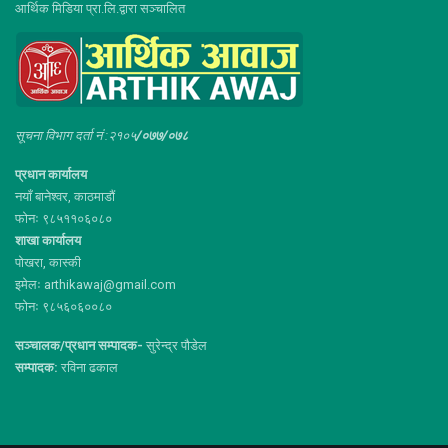
आर्थिक मिडिया प्रा.लि.द्वारा सञ्चालित
सूचना विभाग दर्ता नं :२१०५
/०७७/०७८
प्रधान कार्यालय
नयाँ बानेश्वर, काठमाडौं
फोनः ९८५११०६०८०
शाखा कार्यालय
पोखरा, कास्की
इमेलः arthikawaj@gmail.com
फोनः ९८५६०६००८०
सञ्चालक/प्रधान सम्पादक-
सुरेन्द्र पौडेल
सम्पादक:
रविना ढकाल