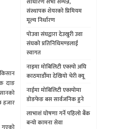
साधारण सभा सम्पन्न,
संस्थापक शेयरको प्रिमियम
मूल्य निर्धारण
पोउवा संघद्वारा देउखुरी उवा
संघको प्रतिनिधिमण्डलाई
स्वागत
नाइमा मोबिलिटी एक्स्पो अघि
ा किसान
काठमाडौंमा देखियो चेरी क्यू
टक दाङ
नाईमा मोबिलिटी एक्स्पोमा
किसानको
डोङफेङ बस सार्वजनिक हुने
 छ हजार
लाभाशं घोषणा गर्ने पहिलो बैंक
बन्यो कामना सेवा
एर गएको