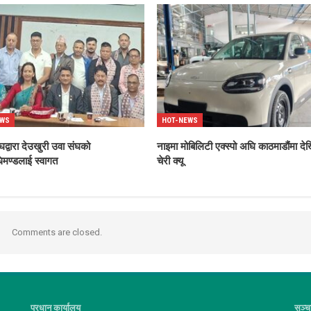
EWS
HOT-NEWS
घद्वारा देउखुरी उवा संघको
नाइमा मोबिलिटी एक्स्पो अघि काठमाडौंमा दे
िमण्डलाई स्वागत
चेरी क्यू
Comments are closed.
प्रधान कार्यालय
सञ्च