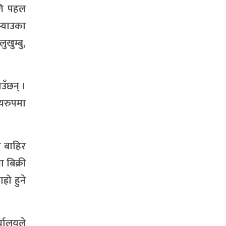
गि पहल
्याउका
खुम्बु,
उँछन् ।
ियरुपमा
ा बाहिर
 बिक्री
रो हुने
यालयले