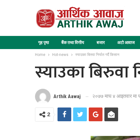
गृह पृष्ठ
बैंक तथा वित्तीय
बजार
अटो आवाज
Home
Hot-news
स्याउका बिरुवा निर्यात गर्दै किसान
स्याउका बिरुवा नि
२०७७ माघ ४ आइतवार मा प
Arthik Aawaj
2