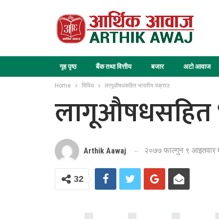
गृह पृष्ठ
बैंक तथा वित्तीय
बजार
अटो आवाज
Home
विविध
लागूऔषधसहित भारतीय पक्राउ
लागूऔषधसहित भ
२०७७ फाल्गुन ९ आइतवार 
Arthik Aawaj
32