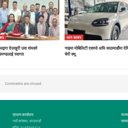
EWS
HOT-NEWS
घद्वारा देउखुरी उवा संघको
नाइमा मोबिलिटी एक्स्पो अघि काठमाडौंमा दे
िमण्डलाई स्वागत
चेरी क्यू
Comments are closed.
प्रधान कार्यालय
सञ्च
नयाँ बानेश्वर, काठमाडौं
सम्प
फोनः ९८५११०६०८०