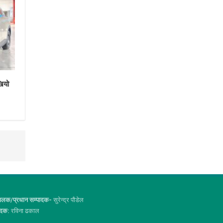
खियो
ालक/प्रधान सम्पादक-
सुरेन्द्र पौडेल
ादक:
रविना ढकाल