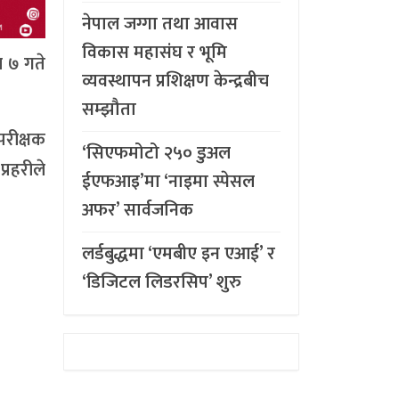
नेपाल जग्गा तथा आवास
विकास महासंघ र भूमि
ज ७ गते
व्यवस्थापन प्रशिक्षण केन्द्रबीच
सम्झौता
परीक्षक
‘सिएफमोटो २५० डुअल
्रहरीले
ईएफआइ’मा ‘नाइमा स्पेसल
अफर’ सार्वजनिक
लर्डबुद्धमा ‘एमबीए इन एआई’ र
‘डिजिटल लिडरसिप’ शुरु