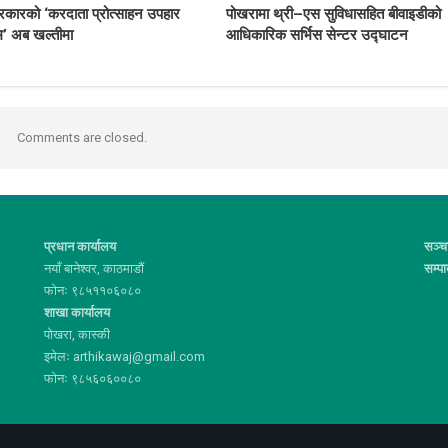
रकारको ‘करदाता प्रोत्साहन उपहार
पोखरामा थ्री–एस सुविधासहित बीवाइडीको
रम’ अब खल्तीमा
आधिकारिक सर्भिस सेन्टर उद्घाटन
Comments are closed.
प्रधान कार्यालय
सञ्च
नयाँ बानेश्वर, काठमाडौं
सम्प
फोनः ९८५११०६०८०
शाखा कार्यालय
पोखरा, कास्की
इमेलः arthikawaj@gmail.com
फोनः ९८५६०६००८०