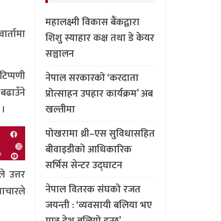
महालक्ष्मी विकास बैंकद्वारा
ार्तामा
शिशु स्याहार कक्ष तथा डे केयर
सञ्चालन
िप्पणी
नेपाल सरकारको ‘करदाता
बढाउँने
प्रोत्साहन उपहार कार्यक्रम’ अब
 ।
खल्तीमा
पोखरामा थ्री–एस सुविधासहित
बीवाइडीको आधिकारिक
सर्भिस सेन्टर उद्घाटन
े उत्तर
नेपाल वितरक संघको रजत
माचारले
जयन्ती : ‘व्यवसायी बलिया भए
मात्र देश बलियो हुन्छ’