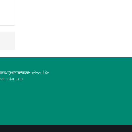
ालक/प्रधान सम्पादक-
सुरेन्द्र पौडेल
ादक:
रविना ढकाल