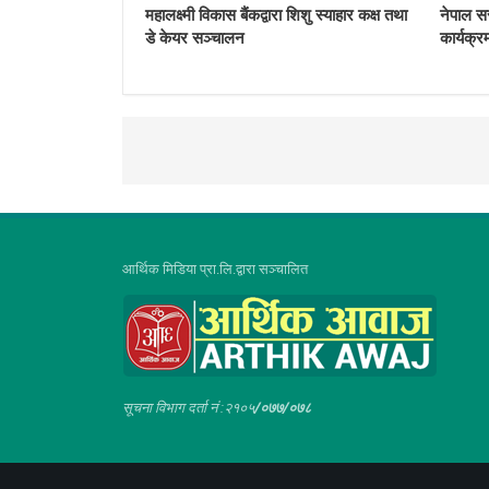
महालक्ष्मी विकास बैंकद्वारा शिशु स्याहार कक्ष तथा
नेपाल स
डे केयर सञ्चालन
कार्यक्
आर्थिक मिडिया प्रा.लि.द्वारा सञ्चालित
सूचना विभाग दर्ता नं :२१०५
/०७७/०७८