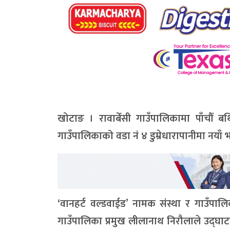
खोटाङ । रावाबेँसी गाउँपालिकामा पाँचौँ बर
गाउँपालिकाको वडा नं ४ डुम्रेधारापानीमा नयाँ भ
‘वानहर्ट वल्डवाईड’ नामक संस्था र गाउँपाल
गाउँपालिका प्रमुख लीलानाथ निरौलाले उद्घाट