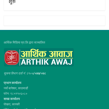
शुरु
आर्थिक मिडिया प्रा.लि.द्वारा सञ्चालित
सूचना विभाग दर्ता नं :२१०५
/०७७/०७८
प्रधान कार्यालय
नयाँ बानेश्वर, काठमाडौं
फोनः ९८५११०६०८०
शाखा कार्यालय
पोखरा, कास्की