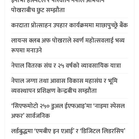
इनोभा हस्पिटल र परिवर्तन नेपाल अभियान
पोखराबीच छुट सम्झौता
करदाता प्रोत्साहन उपहार कार्यक्रममा माछापुच्छ्र्रे बैंक
लायन्स क्लब अफ पोखराले स्वर्ण महोत्सवलाई भव्य
रूपमा मनाउने
नेपाल वितरक संघ र २५ वर्षको व्यावसायिक यात्रा
नेपाल जग्गा तथा आवास विकास महासंघ र भूमि
व्यवस्थापन प्रशिक्षण केन्द्रबीच सम्झौता
‘सिएफमोटो २५० डुअल ईएफआइ’मा ‘नाइमा स्पेसल
अफर’ सार्वजनिक
लर्डबुद्धमा ‘एमबीए इन एआई’ र ‘डिजिटल लिडरसिप’