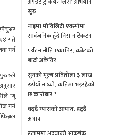
अपडेट टु केयर प्लस’ अभियान
सुरु
नाइमा मोबिलिटी एक्स्पोमा
एमेचुअर
सार्वजनिक हुँदै निसान टेकटन
२४ गते
ना गर्न
पर्यटन नीति एकातिर, बजेटको
बाटो अर्कैतिर
सुनको मूल्य प्रतितोला ३ लाख
गुरुङले
रुपैयाँ नाध्यो, कतिमा भइरहेको
 अनुसार
छ कारोबार ?
ले न्यू
ोज गर्न
बढ्दै ग्यासको आयात, हट्दै
ोफेश्नल
अभाव
इलाममा अदुवाको आकर्षक