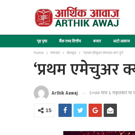
गृह पृष्ठ
बैंक तथा वित्तीय
बजार
अटो आवाज
Home
समाचार
खेलकुद
‘प्रथम एमेचुअर क्यासल कप’ हुने
‘प्रथम एमेचुअर क
२०७७ माघ ६ मङ्लबार मा 
Arthik Aawaj
15