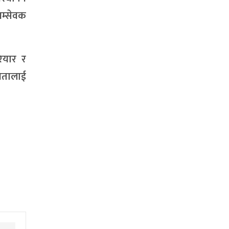
यम्सेवक
रियार र
गितालाई