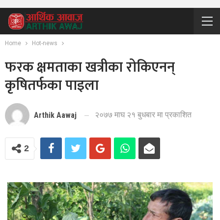
Home
Hot-news
फरक क्षमताका खत्रीका रोकिएनन्
कृषितर्फका पाइला
२०७७ माघ २१ बुधबार मा प्रकाशित
Arthik Aawaj
2