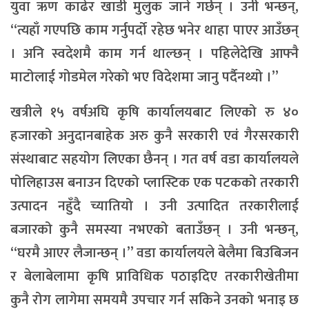
युवा ऋण काढेर खाडी मुलुक जाने गर्छन् । उनी भन्छन्,
‘‘त्यहाँ गएपछि काम गर्नुपर्दो रहेछ भनेर थाहा पाएर आउँछन्
। अनि स्वदेशमै काम गर्न थाल्छन् । पहिलेदेखि आफ्नै
माटोलाई गोडमेल गरेको भए विदेशमा जानु पर्दैनथ्यो ।’’
खत्रीले १५ वर्षअघि कृषि कार्यालयबाट लिएको रु ४०
हजारको अनुदानबाहेक अरु कुनै सरकारी एवं गैरसरकारी
संस्थाबाट सहयोग लिएका छैनन् । गत वर्ष वडा कार्यालयले
पोलिहाउस बनाउन दिएको प्लास्टिक एक पटकको तरकारी
उत्पादन नहुँदै च्यातियो । उनी उत्पादित तरकारीलाई
बजारको कुनै समस्या नभएको बताउँछन् । उनी भन्छन्,
‘‘घरमै आएर लैजान्छन् ।’’ वडा कार्यालयले बेलैमा बिउबिजन
र बेलाबेलामा कृषि प्राविधिक पठाइदिए तरकारीखेतीमा
कुनै रोग लागेमा समयमै उपचार गर्न सकिने उनको भनाइ छ