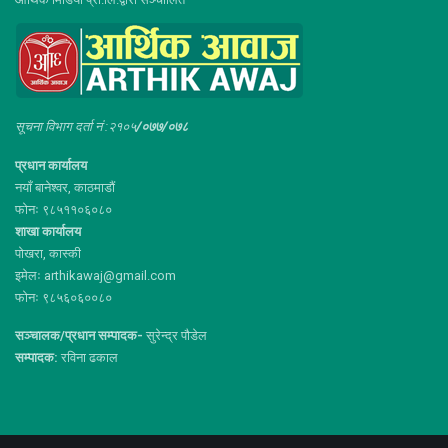
सूचना विभाग दर्ता नं :२१०५
/०७७/०७८
प्रधान कार्यालय
नयाँ बानेश्वर, काठमाडौं
फोनः ९८५११०६०८०
शाखा कार्यालय
पोखरा, कास्की
इमेलः arthikawaj@gmail.com
फोनः ९८५६०६००८०
सञ्चालक/प्रधान सम्पादक-
सुरेन्द्र पौडेल
सम्पादक:
रविना ढकाल