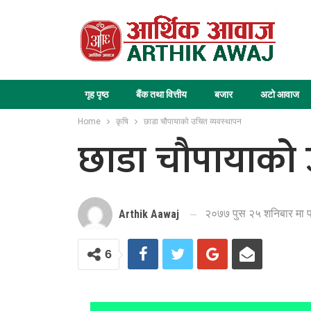
गृह पृष्ठ
बैंक तथा वित्तीय
बजार
अटो आवाज
Home
कृषि
छाडा चौपायाको उचित व्यवस्थापन
छाडा चौपायाको 
२०७७ पुस २५ शनिबार मा 
Arthik Aawaj
6