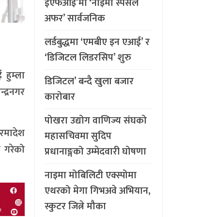
ईएफआइ’मा ‘नाइमा स्पेसल
अफर’ सार्वजनिक
लर्डबुद्धमा ‘एमबीए इन एआई’ र
‘डिजिटल लिडरसिप’ शुरु
 हुम्ला
डिजिटल’ बन्दै खुला बजार
द्रनगर
कारोबार
पोखरा उद्योग वाणिज्य संघको
परमादेश
महासचिवमा सुदिप
 गरेको
प्रधानाङ्गको उम्मेदवारी घोषणा
नाइमा मोबिलिटी एक्स्पोमा
एथरको मेगा गिभअवे अभियान,
स्कुटर जित्ने मौका