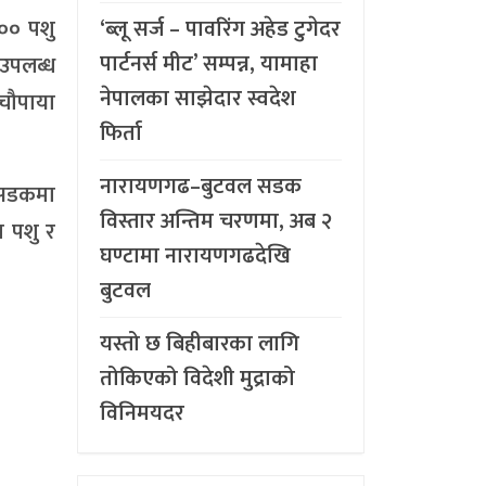
‘ब्लू सर्ज – पावरिंग अहेड टुगेदर
०० पशु
पार्टनर्स मीट’ सम्पन्न, यामाहा
 उपलब्ध
नेपालका साझेदार स्वदेश
चौपाया
फिर्ता
नारायणगढ–बुटवल सडक
 सडकमा
विस्तार अन्तिम चरणमा, अब २
 पशु र
घण्टामा नारायणगढदेखि
बुटवल
यस्तो छ बिहीबारका लागि
तोकिएको विदेशी मुद्राको
विनिमयदर