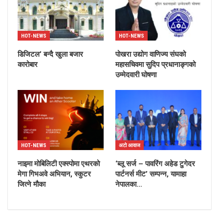
HOT-NEWS
HOT-NEWS
डिजिटल’ बन्दै खुला बजार
पोखरा उद्योग वाणिज्य संघको
कारोबार
महासचिवमा सुदिप प्रधानाङ्गको
उम्मेदवारी घोषणा
HOT-NEWS
अटो आवाज
नाइमा मोबिलिटी एक्स्पोमा एथरको
‘ब्लू सर्ज – पावरिंग अहेड टुगेदर
मेगा गिभअवे अभियान, स्कुटर
पार्टनर्स मीट’ सम्पन्न, यामाहा
जित्ने मौका
नेपालका…