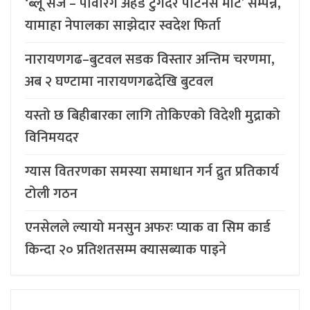
‘ब्लू सर्ज – पावरिंग अहेड टुगेदर पार्टनर्स मीट’ सम्पन्न,
यामाहा नेपालका साझेदार स्वदेश फिर्ता
नारायणगढ–बुटवल सडक विस्तार अन्तिम चरणमा,
अब २ घण्टामा नारायणगढदेखि बुटवल
यस्तो छ बिहीबारका लागि तोकिएको विदेशी मुद्राको
विनिमयदर
ग्यास वितरणका समस्या समाधान गर्न द्रुत प्रतिकार्य
टोली गठन
एनसेलले ल्यायो मनसुन अफरः प्याक वा सिम कार्ड
किन्दा २० प्रतिशतसम्म क्यासब्याक पाइने