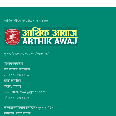
आर्थिक मिडिया प्रा.लि.द्वारा सञ्चालित
सूचना विभाग दर्ता नं :२१०५
/०७७/०७८
प्रधान कार्यालय
नयाँ बानेश्वर, काठमाडौं
फोनः ९८५११०६०८०
शाखा कार्यालय
पोखरा, कास्की
इमेलः arthikawaj@gmail.com
फोनः ९८५६०६००८०
सञ्चालक/प्रधान सम्पादक-
सुरेन्द्र पौडेल
सम्पादक:
रविना ढकाल