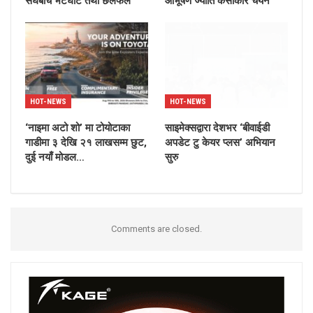
संघबीच भेटघाट तथा छलफल
आभूषण ज्योति कंसाकार चयन
HOT-NEWS
HOT-NEWS
‘नाइमा अटो शो’ मा टोयोटाका
साइमेक्सद्वारा देशभर ‘बीवाईडी
गाडीमा ३ देखि २१ लाखसम्म छुट,
अपडेट टु केयर प्लस’ अभियान
दुई नयाँ मोडल…
सुरु
Comments are closed.