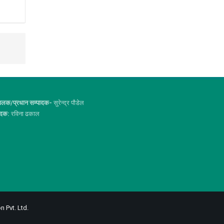
ालक/प्रधान सम्पादक-
सुरेन्द्र पौडेल
ादक:
रविना ढकाल
n Pvt. Ltd.