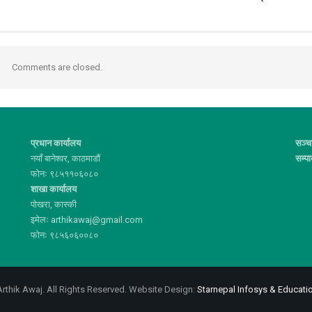
Comments are closed.
प्रधान कार्यालय
सञ्च
नयाँ बानेश्वर, काठमाडौं
सम्प
फोनः ९८५११०६०८०
शाखा कार्यालय
पोखरा, कास्की
इमेलः arthikawaj@gmail.com
फोनः ९८५६०६००८०
rthik Awaj. All Rights Reserved.
Website Design:
Starnepal Infosys & Educatio