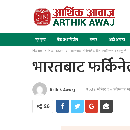
गृह पृष्ठ
बैंक तथा वित्तीय
बजार
अटो आवाज
Home
Hot-news
भारतबाट फर्किनेले ७ दिन क्वारेन्टिनमा बस्नुपर्ने
भारतबाट फर्किनेले
२०७८ मंसिर २० सोमवार मा
Arthik Aawaj
26