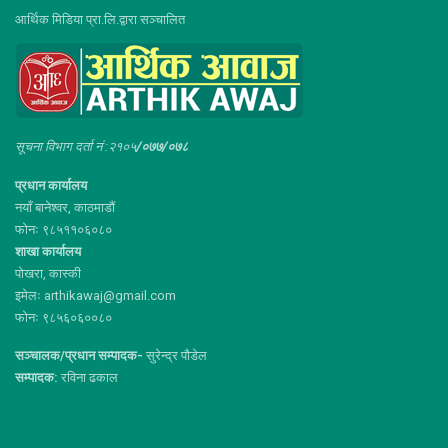
आर्थिक मिडिया प्रा.लि.द्वारा सञ्चालित
सूचना विभाग दर्ता नं :२१०५
/०७७/०७८
प्रधान कार्यालय
नयाँ बानेश्वर, काठमाडौं
फोनः ९८५११०६०८०
शाखा कार्यालय
पोखरा, कास्की
इमेलः arthikawaj@gmail.com
फोनः ९८५६०६००८०
सञ्चालक/प्रधान सम्पादक-
सुरेन्द्र पौडेल
सम्पादक:
रविना ढकाल