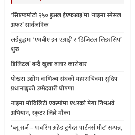
‘सिएफमोटो २५० डुअल ईएफआइ’मा ‘नाइमा स्पेसल
अफर’ सार्वजनिक
लर्डबुद्धमा ‘एमबीए इन एआई’ र ‘डिजिटल लिडरसिप’
शुरु
डिजिटल’ बन्दै खुला बजार कारोबार
पोखरा उद्योग वाणिज्य संघको महासचिवमा सुदिप
प्रधानाङ्गको उम्मेदवारी घोषणा
नाइमा मोबिलिटी एक्स्पोमा एथरको मेगा गिभअवे
अभियान, स्कुटर जित्ने मौका
‘ब्लू सर्ज – पावरिंग अहेड टुगेदर पार्टनर्स मीट’ सम्पन्न,