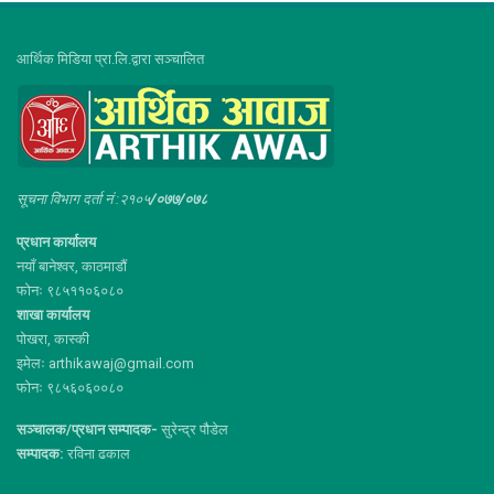
आर्थिक मिडिया प्रा.लि.द्वारा सञ्चालित
सूचना विभाग दर्ता नं :२१०५
/०७७/०७८
प्रधान कार्यालय
नयाँ बानेश्वर, काठमाडौं
फोनः ९८५११०६०८०
शाखा कार्यालय
पोखरा, कास्की
इमेलः arthikawaj@gmail.com
फोनः ९८५६०६००८०
सञ्चालक/प्रधान सम्पादक-
सुरेन्द्र पौडेल
सम्पादक:
रविना ढकाल