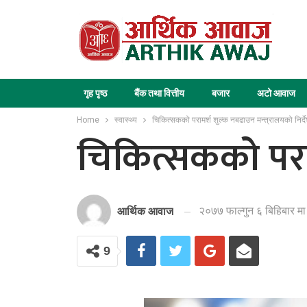
गृह पृष्ठ
बैंक तथा वित्तीय
बजार
अटो आवाज
Home
स्वास्थ्य
चिकित्सकको परामर्श शुल्क नबढाउन मन्त्रालयको निर्द
चिकित्सकको पराम
२०७७ फाल्गुन ६ बिहिबार मा
आर्थिक आवाज
9