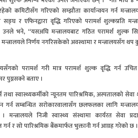
रामर्श शुल्क अमान्य भएको उनले जनाएका छन् । “गत माघ ४ 
 रहेको कमिटीसँग गरिएको सम्झौता कार्यान्वयन गर्न मन्त्रा
ा सङ्घ र एफिनद्वारा वृद्धि गरिएको परामर्श शुल्कप्रति मन्त
 उनले भने, “यसअघि मन्त्रालयबाट गठित परामर्श शुल्क स
न्त्रालयले निर्णय नगरिसकेको अवस्थामा र मन्त्रालयसँग थप क
यसँगको परामर्श गरी मात्र परामर्श शुल्क वृद्धि गर्न उचित
र पुग्नसक्ने बताए ।
्स तथा स्वास्थ्यकर्मीको न्यूनतम पारिश्रमिक, अस्पतालको सेवा 
्जन गर्न सम्बन्धित सरोकारवालासँग छलफलका लागि मन्त्राल
 मन्त्रालयले निजी स्वास्थ्य संस्थामा कार्यरत सेवा प्र
र्न र सो पारिश्रमिक बैंकमार्फत भुक्तानी गर्न आग्रह गरेको छ ।