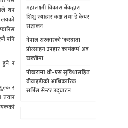
गते यस
महालक्ष्मी विकास बैंकद्वारा
लयले थप
शिशु स्याहार कक्ष तथा डे केयर
्रालयको
सञ्चालन
िफारिस
ुनै पनि
नेपाल सरकारको ‘करदाता
प्रोत्साहन उपहार कार्यक्रम’ अब
खल्तीमा
 हुने र
पोखरामा थ्री–एस सुविधासहित
बीवाइडीको आधिकारिक
शुल्क र
सर्भिस सेन्टर उद्घाटन
य तयार
दायकको