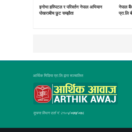
इनोभा हस्पिटल र परिवर्तन नेपाल अभियान
नेपाल बै
पोखराबीच छुट सम्झौता
प्रा.लि 
आर्थिक मिडिया प्रा.लि.द्वारा सञ्चालित
सूचना विभाग दर्ता नं :२१०५
/०७७/०७८