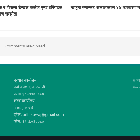
ंक र पिपल्स डेन्टल कलेज एण्ड हस्पिटल
खजुरा क्यान्सर अस्पतालका ४४ उपकरण मर
बीच सम्झौता
Comments are closed.
प्रधान कार्यालय
सञ्च
नयाँ बानेश्वर, काठमाडौं
सम्प
फोनः ९८५११०६०८०
शाखा कार्यालय
पोखरा, कास्की
इमेलः arthikawaj@gmail.com
फोनः ९८५६०६००८०