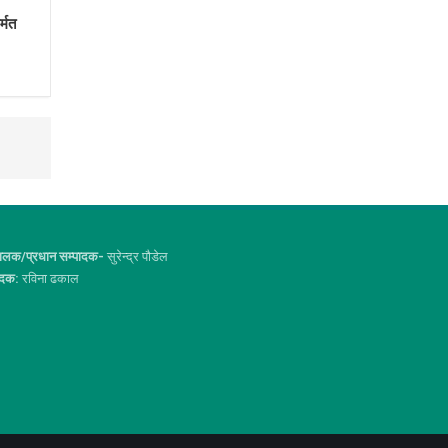
्मत
ालक/प्रधान सम्पादक-
सुरेन्द्र पौडेल
ादक:
रविना ढकाल