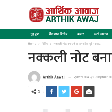
गृह पृष्ठ
बैंक तथा वित्तीय
बजार
अटो आवाज
Home
विविध
नक्कली नोट बनाउने सामानसहित दुई पक्राउ
नक्कली नोट बना
२०७७ माघ २५ आइतवार मा
Arthik Aawaj
1