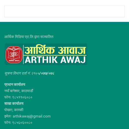
आर्थिक मिडिया प्रा.लि.द्वारा सञ्चालित
सूचना विभाग दर्ता नं :२१०५
/०७७/०७८
प्रधान कार्यालय
नयाँ बानेश्वर, काठमाडौं
फोनः ९८५११०६०८०
शाखा कार्यालय
पोखरा, कास्की
इमेलः arthikawaj@gmail.com
फोनः ९८५६०६००८०