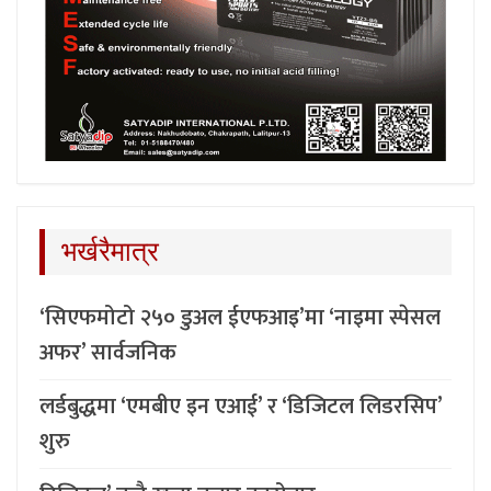
भर्खरैमात्र
‘सिएफमोटो २५० डुअल ईएफआइ’मा ‘नाइमा स्पेसल
अफर’ सार्वजनिक
लर्डबुद्धमा ‘एमबीए इन एआई’ र ‘डिजिटल लिडरसिप’
शुरु