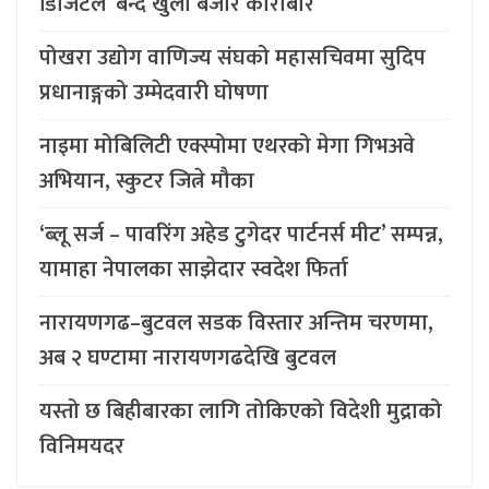
डिजिटल’ बन्दै खुला बजार कारोबार
पोखरा उद्योग वाणिज्य संघको महासचिवमा सुदिप
प्रधानाङ्गको उम्मेदवारी घोषणा
नाइमा मोबिलिटी एक्स्पोमा एथरको मेगा गिभअवे
अभियान, स्कुटर जित्ने मौका
‘ब्लू सर्ज – पावरिंग अहेड टुगेदर पार्टनर्स मीट’ सम्पन्न,
यामाहा नेपालका साझेदार स्वदेश फिर्ता
नारायणगढ–बुटवल सडक विस्तार अन्तिम चरणमा,
अब २ घण्टामा नारायणगढदेखि बुटवल
यस्तो छ बिहीबारका लागि तोकिएको विदेशी मुद्राको
विनिमयदर