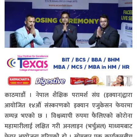
काठमाडौं । नेपाल शैक्षिक परामर्श संघ (इक्यान)द्वारा
आयोजित १४औं संस्करणको इक्यान एजुकेसन फेयरमा
सम्पन्न भएको छ । विश्वव्यापी रुपमा फैलिएको कोरोना
महामारीलाई लक्षित गरी अनलाइन (भर्चुअल) माध्यमबाट
फेयर आयोजना गरिएकोे हो । सोमबार एक कार्यक्रमबीच