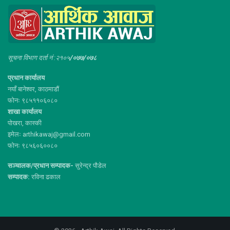
सूचना विभाग दर्ता नं :२१०५
/०७७/०७८
प्रधान कार्यालय
नयाँ बानेश्वर, काठमाडौं
फोनः ९८५११०६०८०
शाखा कार्यालय
पोखरा, कास्की
इमेलः arthikawaj@gmail.com
फोनः ९८५६०६००८०
सञ्चालक/प्रधान सम्पादक-
सुरेन्द्र पौडेल
सम्पादक:
रविना ढकाल