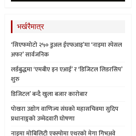
भर्खरैमात्र
‘सिएफमोटो २५० डुअल ईएफआइ’मा ‘नाइमा स्पेसल
अफर’ सार्वजनिक
लर्डबुद्धमा ‘एमबीए इन एआई’ र ‘डिजिटल लिडरसिप’
शुरु
डिजिटल’ बन्दै खुला बजार कारोबार
पोखरा उद्योग वाणिज्य संघको महासचिवमा सुदिप
प्रधानाङ्गको उम्मेदवारी घोषणा
नाइमा मोबिलिटी एक्स्पोमा एथरको मेगा गिभअवे