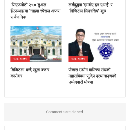
‘सिएफमोटो २५० डुअल
लर्डबुद्धमा ‘एमबीए इन एआई’ र
ईएफआइ’मा ‘नाइमा स्पेसल अफर’
‘डिजिटल लिडरसिप’ शुरु
सार्वजनिक
HOT-NEWS
HOT-NEWS
डिजिटल’ बन्दै खुला बजार
पोखरा उद्योग वाणिज्य संघको
कारोबार
महासचिवमा सुदिप प्रधानाङ्गको
उम्मेदवारी घोषणा
Comments are closed.