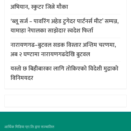
अभियान, स्कुटर जित्ने मौका
‘ब्लू सर्ज – पावरिंग अहेड टुगेदर पार्टनर्स मीट’ सम्पन्न,
यामाहा नेपालका साझेदार स्वदेश फिर्ता
नारायणगढ–बुटवल सडक विस्तार अन्तिम चरणमा,
अब २ घण्टामा नारायणगढदेखि बुटवल
यस्तो छ बिहीबारका लागि तोकिएको विदेशी मुद्राको
विनिमयदर
आर्थिक मिडिया प्रा.लि.द्वारा सञ्चालित