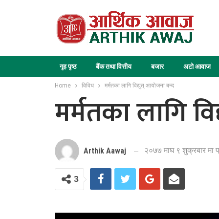
गृह पृष्ठ
बैंक तथा वित्तीय
बजार
अटो आवाज
Home
विविध
मर्मतका लागि विद्युत् आयोजना बन्द
मर्मतका लागि विद
२०७७ माघ ९ शुक्रबार मा 
Arthik Aawaj
3