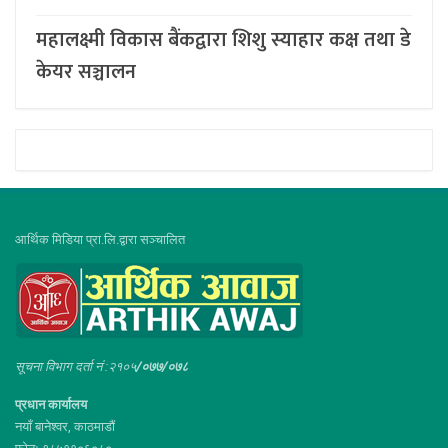
महालक्ष्मी विकास बैंकद्वारा शिशु स्याहार कक्ष तथा डे
केयर सञ्चालन
आर्थिक मिडिया प्रा.लि.द्वारा सञ्चालित
सूचना विभाग दर्ता नं :२१०५
/०७७/०७८
प्रधान कार्यालय
नयाँ बानेश्वर, काठमाडौं