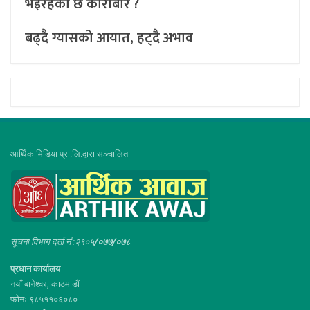
भइरहेको छ कारोबार ?
बढ्दै ग्यासको आयात, हट्दै अभाव
आर्थिक मिडिया प्रा.लि.द्वारा सञ्चालित
सूचना विभाग दर्ता नं :२१०५
/०७७/०७८
प्रधान कार्यालय
नयाँ बानेश्वर, काठमाडौं
फोनः ९८५११०६०८०