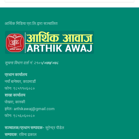
आर्थिक मिडिया प्रा.लि.द्वारा सञ्चालित
सूचना विभाग दर्ता नं :२१०५
/०७७/०७८
प्रधान कार्यालय
नयाँ बानेश्वर, काठमाडौं
फोनः ९८५११०६०८०
शाखा कार्यालय
पोखरा, कास्की
इमेलः arthikawaj@gmail.com
फोनः ९८५६०६००८०
सञ्चालक/प्रधान सम्पादक-
सुरेन्द्र पौडेल
सम्पादक:
रविना ढकाल