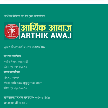
आर्थिक मिडिया प्रा.लि.द्वारा सञ्चालित
सूचना विभाग दर्ता नं :२१०५
/०७७/०७८
प्रधान कार्यालय
नयाँ बानेश्वर, काठमाडौं
फोनः ९८५११०६०८०
शाखा कार्यालय
पोखरा, कास्की
इमेलः arthikawaj@gmail.com
फोनः ९८५६०६००८०
सञ्चालक/प्रधान सम्पादक-
सुरेन्द्र पौडेल
सम्पादक:
रविना ढकाल