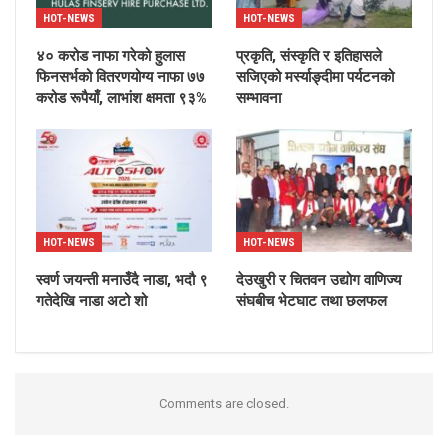
HOT-NEWS
HOT-NEWS
४० करोड नाफा गरेको हुलास
प्रकृति, संस्कृति र इतिहासले
फिनसर्भको वितरणयोग्य नाफा ७७
सजिएको मर्स्याङ्दीमा पर्यटनको
करोड रूपैयाँ, लाभांश क्षमता ९३%
सम्भावना
HOT-NEWS
HOT-NEWS
स्वर्ण जयन्ती मनाउँदै नाडा, भदौ ९
देउखुरी र चितवन उद्योग वाणिज्य
गतेदेखि नाडा अटो शो
संघबीच भेटघाट तथा छलफल
Comments are closed.