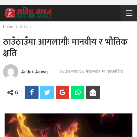
Home
विविध
ठाउँठाउँमा आगलागीः मानवीय र भौतिक
क्षति
२०७७ माघ २० मङ्लबार मा प्रकाशित
Arthik Aawaj
6