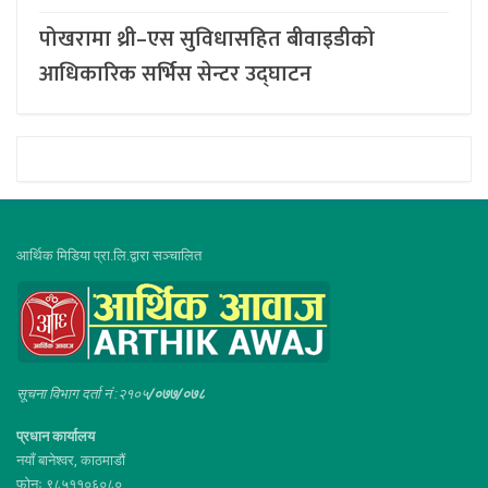
पोखरामा थ्री–एस सुविधासहित बीवाइडीको
आधिकारिक सर्भिस सेन्टर उद्घाटन
आर्थिक मिडिया प्रा.लि.द्वारा सञ्चालित
सूचना विभाग दर्ता नं :२१०५
/०७७/०७८
प्रधान कार्यालय
नयाँ बानेश्वर, काठमाडौं
फोनः ९८५११०६०८०