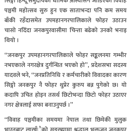
सिङ्गो हिन्दू समुदायको धार्मिक आस्थासँग जोडिएको विवाह
पञ्चमी महोत्सव सुरु हुन एक साताभन्दा पनि कम समय
बाँकी रहँदासमेत उपमहानगरपालिकाले फोहर उठाउन
चासो नदिँदा जनकपुरवासीमा चिन्ता बढेको उनको भनाइ
थियो ।
“जनकपुर उपमहानगरपालिकाले फोहर सङ्कलनमा गम्भीर
नभएकाले नगरक्षेत्र दुर्गन्धित भएको हो”, प्रदेशसभा सदस्य
यादवले भने, “जनप्रतिनिधि र कर्मचारीको विवादका कारण
सिङ्गो जनकपुर नै फोहर थुप्रेर कुरुप बन्न पुगेको छ। यो
कदापि उचित होइन तसर्थ छिटोभन्दा छिटो फोहर उठाएर
नगर क्षेत्रलाई सफा बनाउनुपर्छ ।”
“विवाह पञ्चमीका समयमा नेपाल तथा छिमेकी मुलुक
भारतबाट लाखाँैको सङ्ख्यामा श्रद्धालु भक्तजन जनकपुर