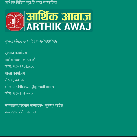
आर्थिक मिडिया प्रा.लि.द्वारा सञ्चालित
सूचना विभाग दर्ता नं :२१०५
/०७७/०७८
प्रधान कार्यालय
नयाँ बानेश्वर, काठमाडौं
फोनः ९८५११०६०८०
शाखा कार्यालय
पोखरा, कास्की
इमेलः arthikawaj@gmail.com
फोनः ९८५६०६००८०
सञ्चालक/प्रधान सम्पादक-
सुरेन्द्र पौडेल
सम्पादक:
रविना ढकाल