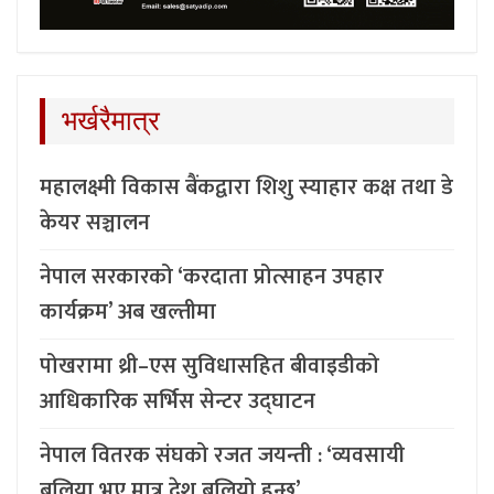
भर्खरैमात्र
महालक्ष्मी विकास बैंकद्वारा शिशु स्याहार कक्ष तथा डे
केयर सञ्चालन
नेपाल सरकारको ‘करदाता प्रोत्साहन उपहार
कार्यक्रम’ अब खल्तीमा
पोखरामा थ्री–एस सुविधासहित बीवाइडीको
आधिकारिक सर्भिस सेन्टर उद्घाटन
नेपाल वितरक संघको रजत जयन्ती : ‘व्यवसायी
बलिया भए मात्र देश बलियो हुन्छ’