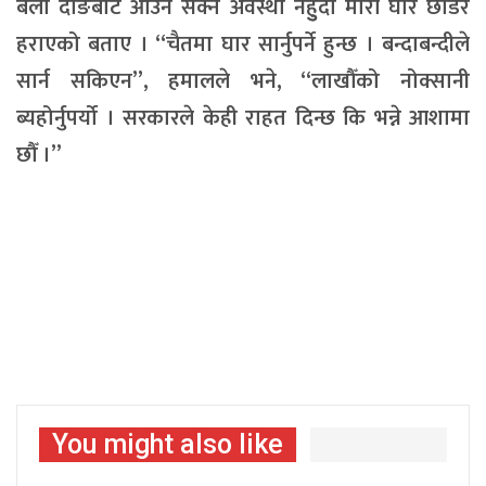
बेला दाङबाट आउन सक्ने अवस्था नहुुँदा मौरी घार छोडेरै
हराएको बताए । “चैतमा घार सार्नुपर्ने हुन्छ । बन्दाबन्दीले
सार्न सकिएन”, हमालले भने, “लाखौँको नोक्सानी
ब्यहोर्नुपर्यो । सरकारले केही राहत दिन्छ कि भन्ने आशामा
छौँ ।”
You might also like