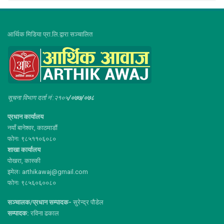
आर्थिक मिडिया प्रा.लि.द्वारा सञ्चालित
सूचना विभाग दर्ता नं :२१०५
/०७७/०७८
प्रधान कार्यालय
नयाँ बानेश्वर, काठमाडौं
फोनः ९८५११०६०८०
शाखा कार्यालय
पोखरा, कास्की
इमेलः arthikawaj@gmail.com
फोनः ९८५६०६००८०
सञ्चालक/प्रधान सम्पादक-
सुरेन्द्र पौडेल
सम्पादक:
रविना ढकाल